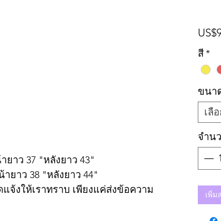
US$9
สี
*
ขนา
เลื
จำน
น้ายาว 37 "หลังยาว 43"
น้ายาว 38 "หลังยาว 44"
จ้งให้เราทราบ เพียงแค่ส่งข้อความ
เพิ่