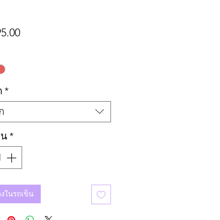
ราคา
5.00
ด
*
อก
วน
*
มลงในรถเข็น